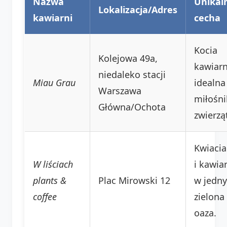
Nazwa
Unikal
Lokalizacja/Adres
kawiarni
cecha
Kocia
Kolejowa 49a,
kawiarn
niedaleko stacji
Miau Grau
idealna
Warszawa
miłośn
Główna/Ochota
zwierzą
Kwiacia
W liściach
i kawia
plants &
Plac Mirowski 12
w jedn
coffee
zielona
oaza.