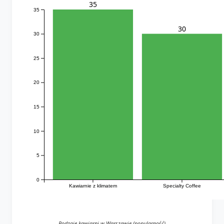
35
35
30
30
25
20
15
10
5
0
Kawiarnie z klimatem
Specialty Coffee
Rodzaje kawiarni w Warszawie (popularność)