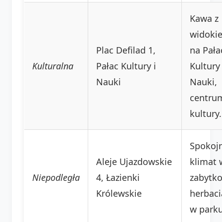
Kawa z
widoki
Plac Defilad 1,
na Pała
Kulturalna
Pałac Kultury i
Kultury 
Nauki
Nauki,
centru
kultury.
Spokoj
Aleje Ujazdowskie
klimat 
Niepodległa
4, Łazienki
zabytk
Królewskie
herbaci
w parku