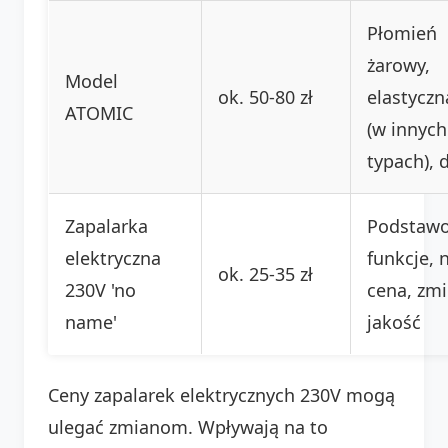
Płomień
żarowy,
Model
ok. 50-80 zł
elastyczn
ATOMIC
(w innych
typach), 
Zapalarka
Podstaw
elektryczna
funkcje, 
ok. 25-35 zł
230V 'no
cena, zm
name'
jakość
Ceny zapalarek elektrycznych 230V mogą
ulegać zmianom. Wpływają na to