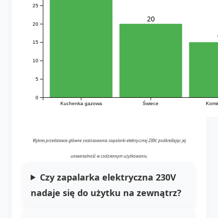
25
20
20
15
10
5
0
Świece
Kuchenka gazowa
Komin
Wykres przedstawia główne zastosowania zapalarki elektrycznej 230V, podkreślając jej
uniwersalność w codziennym użytkowaniu.
Czy zapalarka elektryczna 230V
nadaje się do użytku na zewnątrz?