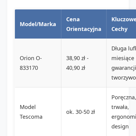
Cena
Kluczow
Model/Marka
Orientacyjna
Cechy
Długa luf
Orion O-
38,90 zł -
miesiące
833170
40,90 zł
gwarancji
tworzywo
Poręczna
Model
trwała,
ok. 30-50 zł
Tescoma
ergonomi
design