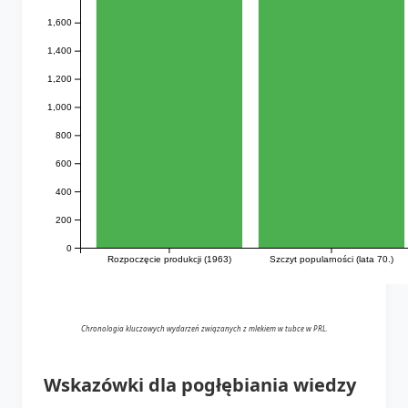
1,600
1,400
1,200
1,000
800
600
400
200
0
Rozpoczęcie produkcji (1963)
Szczyt popularności (lata 70.)
Chronologia kluczowych wydarzeń związanych z mlekiem w tubce w PRL.
Wskazówki dla pogłębiania wiedzy