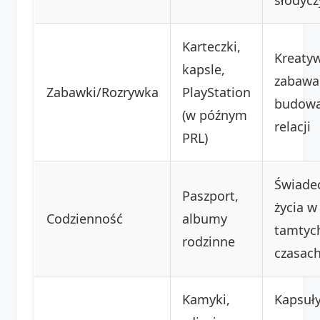
Karteczki,
Kreaty
kapsle,
zabawa
Zabawki/Rozrywka
PlayStation
budowa
(w późnym
relacji
PRL)
Świade
Paszport,
życia w
Codzienność
albumy
tamtyc
rodzinne
czasac
Kamyki,
Kapsuł