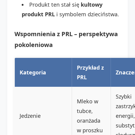
Produkt ten stał się
kultowy
produkt PRL
i symbolem dzieciństwa.
Wspomnienia z PRL – perspektywa
pokoleniowa
Przykład z
Kategoria
Znacze
PRL
Szybki
Mleko w
zastrzy
tubce,
Jedzenie
energii,
oranżada
substyt
w proszku
słodycz