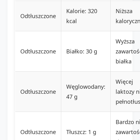
Kalorie: 320
Niższa
Odtłuszczone
kcal
kalorycz
Wyższa
Odtłuszczone
Białko: 30 g
zawartoś
białka
Więcej
Węglowodany:
Odtłuszczone
laktozy n
47 g
pełnotłu
Bardzo n
Odtłuszczone
Tłuszcz: 1 g
zawartoś